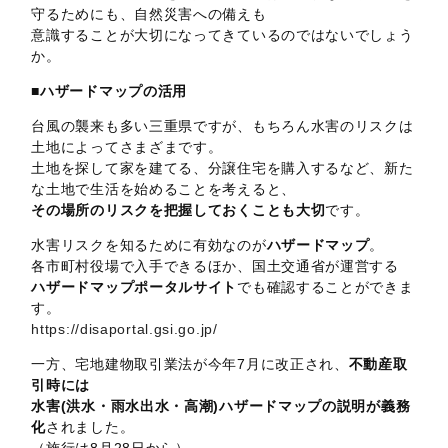
守るためにも、自然災害への備えも
意識することが大切になってきているのではないでしょう
か。
■ハザードマップの活用
台風の襲来も多い三重県ですが、もちろん水害のリスクは
土地によってさまざまです。
土地を探して家を建てる、分譲住宅を購入するなど、新た
な土地で生活を始めることを考えると、
その場所のリスクを把握しておくことも大切
です。
水害リスクを知るために有効なのが
ハザードマップ
。
各市町村役場で入手できるほか、国土交通省が運営する
ハザードマップポータルサイト
でも確認することができま
す。
https://disaportal.gsi.go.jp/
一方、宅地建物取引業法が今年7月に改正され、
不動産取
引時には
水害(洪水・雨水出水・高潮)ハザードマップの説明が義務
化
されました。
（施行は8月28日から）