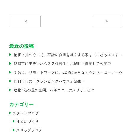
<
>
最近の投稿
物価上昇の今こそ、家計の負担を軽くする家を【こどもエコすまい支援事業】
伊勢市にモデルハウス２棟誕生！小俣町・御薗町で公開中
学習に、リモートワークに。LDKに便利なカウンターコーナーを
四日市市に「グランピングハウス」誕生！
建物2階の屋外空間。バルコニーのメリットは？
カテゴリー
スタッフブログ
住まいづくり
スキップフロア