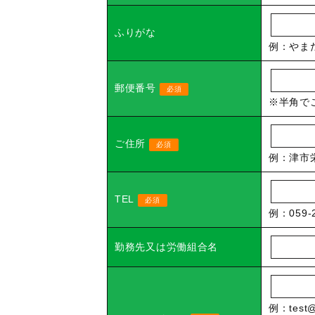
ふりがな
例：やま
郵便番号
必須
※半角でご
ご住所
必須
例：津市栄
TEL
必須
例：059-2
勤務先又は労働組合名
例：test@m