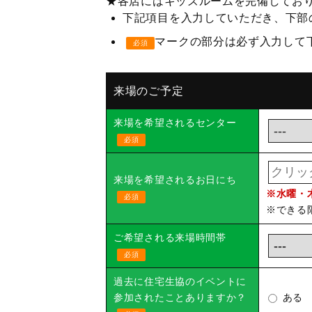
★各店にはキッズルームを完備してお
下記項目を入力していただき、下部
マークの部分は必ず入力して
必須
来場のご予定
来場を希望されるセンター
必須
来場を希望されるお日にち
※水曜・
必須
※できる
ご希望される来場時間帯
必須
過去に住宅生協のイベントに
参加されたことありますか？
ある