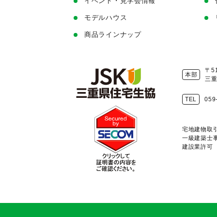
イベント・見学会情報
モデルハウス
商品ラインナップ
〒51
本部
三重
TEL
059
宅地建物取引
一級建築士事
建設業許可 