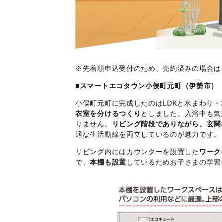
※先着順申込受付のため、売約済みの場合は
■
スマートエコタウン小俣町元町（伊勢市）
小俣町元町に完成したのはLDKと水まわり・
衣室を分けるつくり
としました。入浴中も気
りません。
リビング階段でありながら、玄関
適な生活動線を両立しているのが魅力です。
リビング内にはカウンターを設置した
ワーク
で、
本棚も設置
しているためお子さまの学習