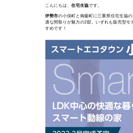
こんにちは、
住宅生協
です。
伊勢市
の小俣町と御薗町に三重県住宅生協の
適な間取りが魅力の2邸。いずれも販売型モ
すめです！