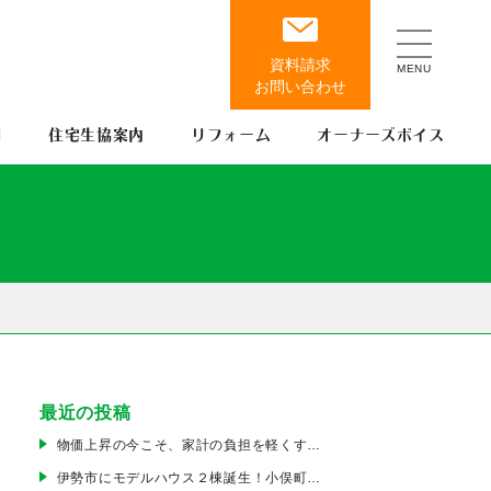
例
住宅生協案内
リフォーム
オーナーズボイス
最近の投稿
物価上昇の今こそ、家計の負担を軽くする家を【こどもエコすまい支援事業】
伊勢市にモデルハウス２棟誕生！小俣町・御薗町で公開中