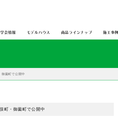
見学会情報
モデルハウス
商品ラインナップ
施工事
・御薗町で公開中
俣町・御薗町で公開中