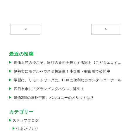
<
>
最近の投稿
物価上昇の今こそ、家計の負担を軽くする家を【こどもエコすまい支援事業】
伊勢市にモデルハウス２棟誕生！小俣町・御薗町で公開中
学習に、リモートワークに。LDKに便利なカウンターコーナーを
四日市市に「グランピングハウス」誕生！
建物2階の屋外空間。バルコニーのメリットは？
カテゴリー
スタッフブログ
住まいづくり