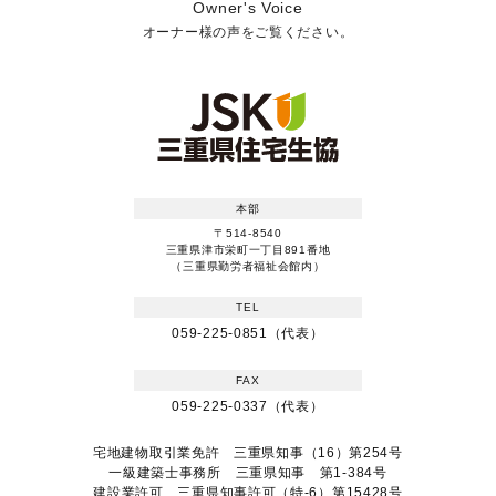
Owner's Voice
オーナー様の声をご覧ください。
本部
〒514-8540
三重県津市栄町一丁目891番地
（三重県勤労者福祉会館内）
TEL
059-225-0851（代表）
FAX
059-225-0337（代表）
宅地建物取引業免許 三重県知事（16）第254号
一級建築士事務所 三重県知事 第1-384号
建設業許可 三重県知事許可（特-6）第15428号