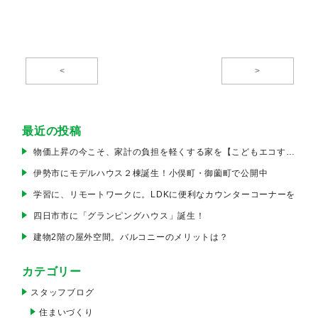
<
>
最近の投稿
物価上昇の今こそ、家計の負担を軽くする家を【こどもエコすまい支援事業】
伊勢市にモデルハウス２棟誕生！小俣町・御薗町で公開中
学習に、リモートワークに。LDKに便利なカウンターコーナーを
四日市市に「グランピングハウス」誕生！
建物2階の屋外空間。バルコニーのメリットは？
カテゴリー
スタッフブログ
住まいづくり