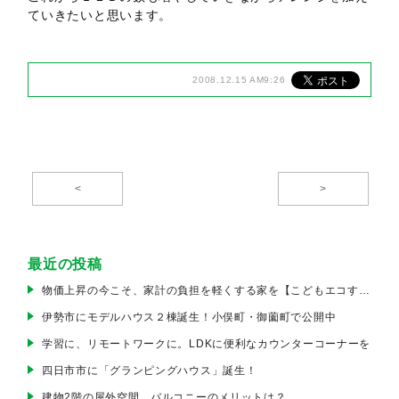
ていきたいと思います。
2008.12.15 AM9:26
<
>
最近の投稿
物価上昇の今こそ、家計の負担を軽くする家を【こどもエコすまい支援事業】
伊勢市にモデルハウス２棟誕生！小俣町・御薗町で公開中
学習に、リモートワークに。LDKに便利なカウンターコーナーを
四日市市に「グランピングハウス」誕生！
建物2階の屋外空間。バルコニーのメリットは？