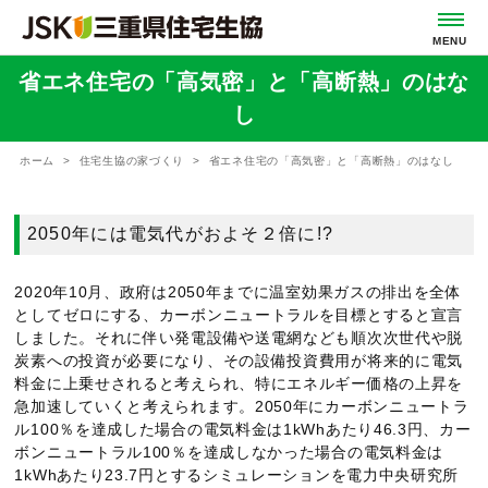
省エネ住宅の「高気密」と「高断熱」のはな
し
ホーム
住宅生協の家づくり
省エネ住宅の「高気密」と「高断熱」のはなし
2050年には電気代がおよそ２倍に!?
2020年10月、政府は2050年までに温室効果ガスの排出を全体
としてゼロにする、カーボンニュートラルを目標とすると宣言
しました。それに伴い発電設備や送電網なども順次次世代や脱
炭素への投資が必要になり、その設備投資費用が将来的に電気
料金に上乗せされると考えられ、特にエネルギー価格の上昇を
急加速していくと考えられます。2050年にカーボンニュートラ
ル100％を達成した場合の電気料金は1kWhあたり46.3円、カー
ボンニュートラル100％を達成しなかった場合の電気料金は
1kWhあたり23.7円とするシミュレーションを電力中央研究所