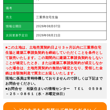
備考
売主
三重県住宅生協
情報公開日
2026年08月07日
次回更新予定日
2026年08月21日
■この土地は、土地売買契約日より３ヶ月以内に三重県住宅
生協と建築工事請負契約を締結していただくことを条件とし
て販売いたします。この期間内に建築工事請負契約をしない
ことが確定したとき、または建築工事請負契約が成立しなか
った場合は、土地売買契約の無効が確定となり、受領した金
銭は全額無利息で買主にお返しいたします。
現地に係員は常時待機しておりませんので詳しくは下記まで
お問合せください。
■お問合せ 松阪住まいの情報センター ＴＥＬ ０５９８
－２５－０８６１（水・木曜定休日）