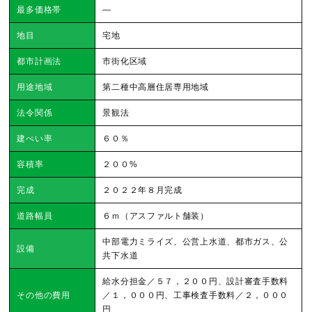
最多価格帯
―
地目
宅地
都市計画法
市街化区域
用途地域
第二種中高層住居専用地域
法令関係
景観法
建ぺい率
６０％
容積率
２００%
完成
２０２２年８月完成
道路幅員
６ｍ（アスファルト舗装）
中部電力ミライズ、公営上水道、都市ガス、公
設備
共下水道
給水分担金／５７，２００円、設計審査手数料
その他の費用
／１，０００円、工事検査手数料／２，０００
円