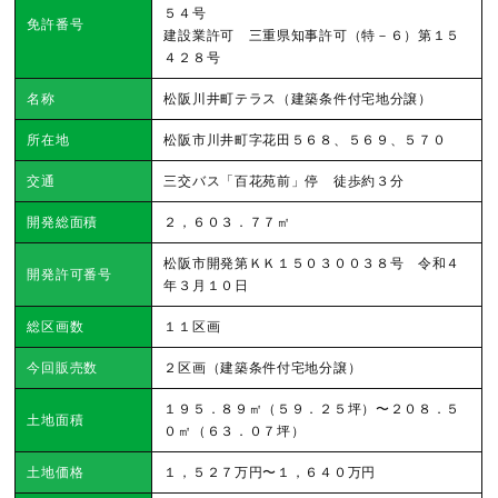
５４号
免許番号
建設業許可 三重県知事許可（特－６）第１５
４２８号
名称
松阪川井町テラス（建築条件付宅地分譲）
所在地
松阪市川井町字花田５６８、５６９、５７０
交通
三交バス「百花苑前」停 徒歩約３分
開発総面積
２，６０３．７７㎡
松阪市開発第ＫＫ１５０３００３８号 令和４
開発許可番号
年３月１０日
総区画数
１１区画
今回販売数
２区画（建築条件付宅地分譲）
１９５．８９㎡（５９．２５坪）〜２０８．５
土地面積
０㎡（６３．０７坪）
土地価格
１，５２７万円〜１，６４０万円