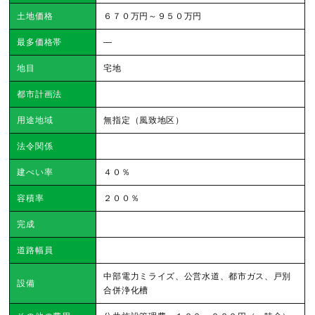
土地価格
６７０万円～９５０万円
最多価格帯
―
地目
宅地
都市計画法
用途地域
無指定（風致地区）
法令関係
建ぺい率
４０％
容積率
２００％
完成
道路幅員
中部電力ミライズ、公営水道、都市ガス、戸別
設備
合併浄化槽