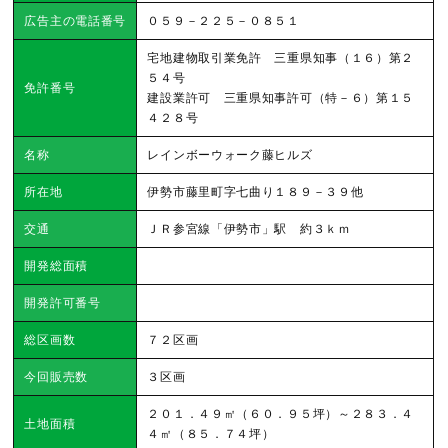
広告主の電話番号
０５９－２２５－０８５１
宅地建物取引業免許 三重県知事（１６）第２
５４号
免許番号
建設業許可 三重県知事許可（特－６）第１５
４２８号
名称
レインボーウォーク藤ヒルズ
所在地
伊勢市藤里町字七曲り１８９－３９他
交通
ＪＲ参宮線「伊勢市」駅 約３ｋｍ
開発総面積
開発許可番号
総区画数
７２区画
今回販売数
３区画
２０１．４９㎡（６０．９５坪）～２８３．４
土地面積
４㎡（８５．７４坪）