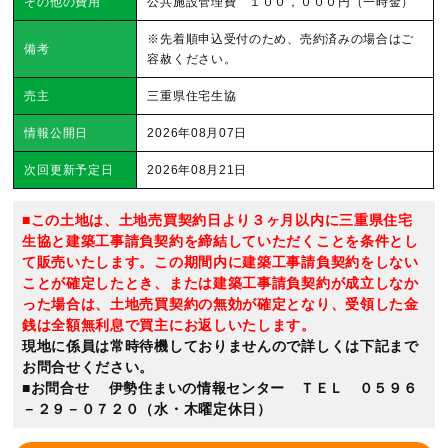
その他の費用
公共施設管理費 １００，０００円（一時金）
※先着順申込受付のため、売約済みの場合はご
備考
容赦ください。
売主
三重県住宅生協
情報公開日
2026年08月07日
次回更新予定日
2026年08月21日
■この土地は、土地売買契約日より３ヶ月以内に三重県住宅
生協と建築工事請負契約を締結していただくことを条件とし
て販売いたします。この期間内に建築工事請負契約をしない
ことが確定したとき、または建築工事請負契約が成立しなか
った場合は、土地売買契約の無効が確定となり、受領した金
銭は全額無利息で買主にお返しいたします。
現地に係員は常時待機しておりませんので詳しくは下記まで
お問合せください。
■お問合せ 伊勢住まいの情報センター ＴＥＬ ０５９６
－２９－０７２０（水・木曜定休日）