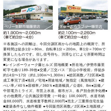
※各施設への距離は、今回分譲区画からの地図上の概測で、所
要時間は徒歩1分＝80m、自転車1分＝200m、車1分＝700mで
換算したものです。但し信号待ち、渋滞などにより所要時間は
変更になる場合があります。
■レインボーウォーク藤ヒルズ 団地概要 ●所在地／伊勢市藤里
町字七曲り189-39他●交通／三交バス「宮山小学校前」停徒歩
約14分〜17分（約1,100m〜1,300m）●総区画数／72区画●造
成工事完了済●地目／宅地●用途地域／無指定（風致地区）●建
ぺい率／40％●容積率／360％●道路幅員／公道6、8m●設備／
中部電力ミライズ、市営上水道、都市ガス、各戸別合併浄化槽●
その他費用／公共施設管理費（一時金）100,000円、水道市納
金88,000円、水道検査手数料2,000円●売主／三重県住宅生協
■建築条件なし物件概要 ●今回販売区画数／2区画●土地面積／