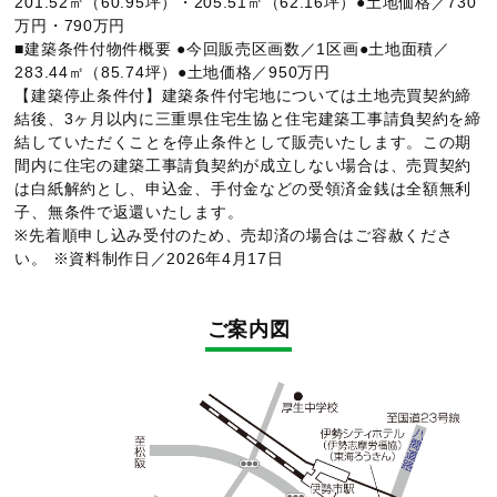
201.52㎡（60.95坪）・205.51㎡（62.16坪）●土地価格／730
万円・790万円
■建築条件付物件概要 ●今回販売区画数／1区画●土地面積／
283.44㎡（85.74坪）●土地価格／950万円
【建築停止条件付】建築条件付宅地については土地売買契約締
結後、3ヶ月以内に三重県住宅生協と住宅建築工事請負契約を締
結していただくことを停止条件として販売いたします。この期
間内に住宅の建築工事請負契約が成立しない場合は、売買契約
は白紙解約とし、申込金、手付金などの受領済金銭は全額無利
子、無条件で返還いたします。
※先着順申し込み受付のため、売却済の場合はご容赦くださ
い。 ※資料制作日／2026年4月17日
ご案内図