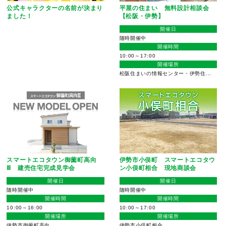
平屋の住まい 無料設計相談会
公式キャラクターの名前が決まり
【松阪・伊勢】
ました！
開催日
随時開催中
開催時間
10:00～17:00
開催場所
松阪住まいの情報センター・伊勢住...
スマートエコタウン御薗町高向
伊勢市小俣町 スマートエコタウ
Ⅲ 建売住宅完成見学会
ン小俣町相合 現地商談会
開催日
開催日
随時開催中
随時開催中
開催時間
開催時間
10:00～16:00
10:00～17:00
開催場所
開催場所
伊勢市御薗町高向
伊勢市小俣町相合